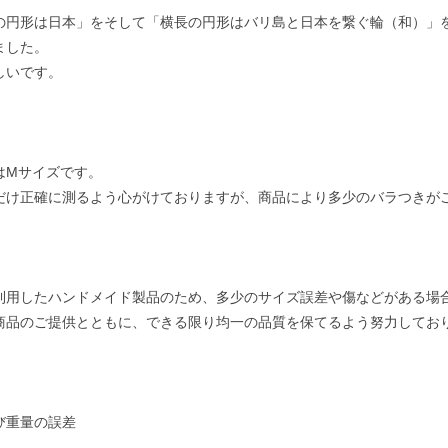
の円形は日本」をそして「横長の円形はバリ島と日本を繋ぐ輪（和）」
ました。
しいです。
はMサイズです。
だけ正確に測るよう心がけておりますが、商品により多少のバラつきが
。
利用したハンドメイド製品のため、多少のサイズ誤差や傷などがある場
商品のご提供とともに、できる限り均一の品質を保てるよう努力してお
び重量の誤差