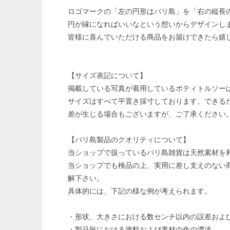
ロゴマークの「左の円形はバリ島」を「右の縦長
円が縁になればいいなという想いからデザインし
皆様に喜んでいただける商品をお届けできたら嬉
【サイズ表記について】
掲載している写真が着用しているボティトルソー
サイズはすべて平置き採寸しております。できる
差が生じる場合もございますが、ご了承ください
【バリ島製品のクオリティについて】
当ショップで扱っているバリ島雑貨は天然素材を
当ショップでも検品の上、実用に差し支えのない
解下さい。
具体的には、下記の様な例が考えられます。
・形状、大きさにおける数センチ以内の誤差およ
・製品毎における塗料および素材の色の濃淡