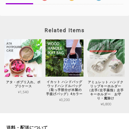
Related Items
イカット ハンドバッグ
アタ・ポプリ入れ、ポ
アミュレット ハンドク
ウッドハンドルバッグ
プリケース
リップキーホルダー
（取っ手部分が木製の
（左手/左手薬指）左手
¥1,540
手提げバッグ）4カラー
キーホルダー お守
り・魔除け
¥3,200
¥6,800
送料・配送について