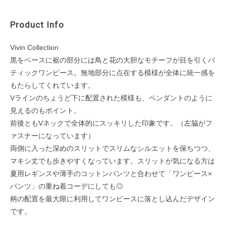
Product Info
Vivin Collection
黒をベースに裾の部分には鳥と花の大胆なモチーフが目を引くバ
ティックワンピース。無地部分に点在する模様が全体に統一感を
もたらしてくれています。
Vラインのちょうど下に配置された模様も、ペンダントのように
見えるのもポイント。
前後ともVネックで全体的にスッキリした印象です。（左脇がフ
ァスナーになっています）
両側に入った深めのスリットでスリムなシルエットを保ちつつ、
マキシ丈でも歩きやすくなっています。スリットが気になる方は
夏用レギンスや薄手のコットンパンツと合わせて「ワンピース×
パンツ」の重ね着コーデにしても◎
柄の配置を最大限に利用してワンピースに落とし込んだデザイン
です。